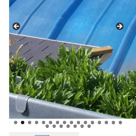
0
1
2
3
4
5
6
7
8
9
0
1
2
3